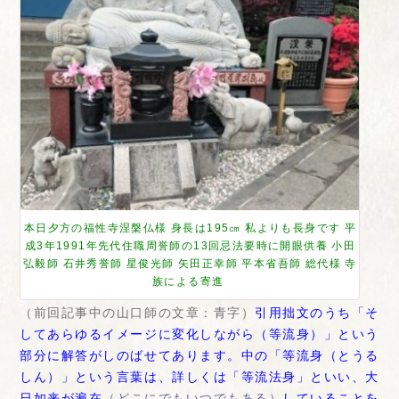
本日夕方の福性寺涅槃仏様 身長は195㎝ 私よりも長身です 平
成3年1991年先代住職周誉師の13回忌法要時に開眼供養 小田
弘毅師 石井秀誉師 星俊光師 矢田正幸師 平本省吾師 総代様 寺
族による寄進
（前回記事中の山口師の文章：青字）
引用拙文のうち「そ
してあらゆるイメージに変化しながら（等流身）」という
部分に解答がしのばせてあります。中の「等流身（とうる
しん）」という言葉は、詳しくは「等流法身」といい、大
日如来が遍在
（どこにでもいつでもある）
していることを