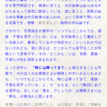
示す専門用語です。簡単に言うと、大日如来はあらゆるす
がたをもって現世に顕在している、逆に言うと、現世のあ
らゆる事象は大日如来のあらわれ、という意味で用いられ
る言葉です。密教
（真言宗など）
独特の汎仏論です。
ですので、引用拙文の後半の「いつでもどこからでも、遺
族・子孫を見守っている」とは、大日如来として遍在して
いる故人が、遍在しているので特定のどこというわけでは
ないけれども、逆に言えば、どこからでも見守ることが可
能という意味です。その「どこから」には、当然、遺族・
子孫らが住む現世も含まれます。
よって文中に、
「時には帰ってきて」
と挿入することも可
能で、そのほうがお檀家さまが納得しやすいかもしれませ
ん。「いつでもどこからでも、時には帰ってきて、遺族・
子孫を見守っている」と。※「かえる」という動詞にあて
る漢字は、正しくは「還る」でしょうが、お檀家さまには
「帰る」が適当かと思います。
有難い山口師のご説明でした。山口師は、皆様にご理解を