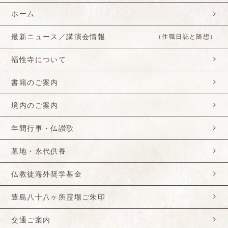
ホーム
最新ニュース／講演会情報
（住職日誌と随想）
福性寺について
書籍のご案内
境内のご案内
年間行事・仏讃歌
墓地・永代供養
仏教徒海外奨学基金
豊島八十八ヶ所霊場ご朱印
交通ご案内