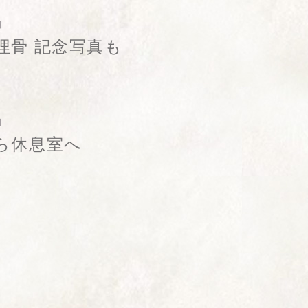
日
埋骨 記念写真も
日
ら休息室へ