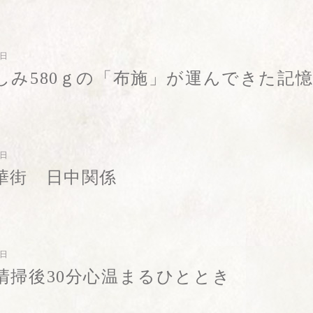
3日
しみ580ｇの「布施」が運んできた記
1日
華街 日中関係
9日
清掃後30分心温まるひととき