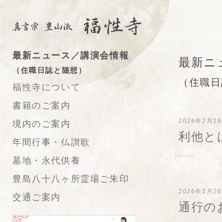
最新ニュース／講演会情報
最新ニ
（住職日誌と随想）
（住職日
福性寺について
書籍のご案内
2026年2月2
境内のご案内
利他と
年間行事・仏讃歌
墓地・永代供養
豊島八十八ヶ所霊場ご朱印
2026年2月2
交通ご案内
通行の