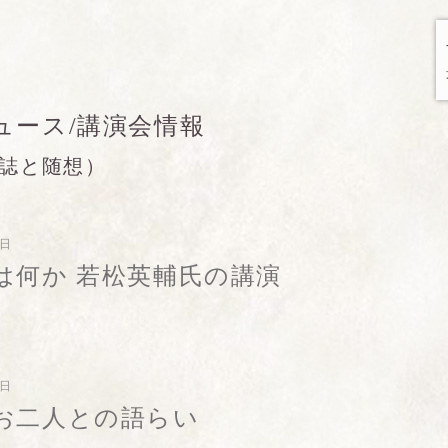
ュース/講演会情報
誌と随想）
8日
は何か 若松英輔氏の講演
6日
お二人との語らい