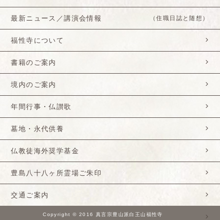
最新ニュース／講演会情報
（住職日誌と随想）
福性寺について
書籍のご案内
境内のご案内
年間行事・仏讃歌
墓地・永代供養
仏教徒海外奨学基金
豊島八十八ヶ所霊場ご朱印
交通ご案内
Copyright © 2016 真言宗豊山派白王山福性寺