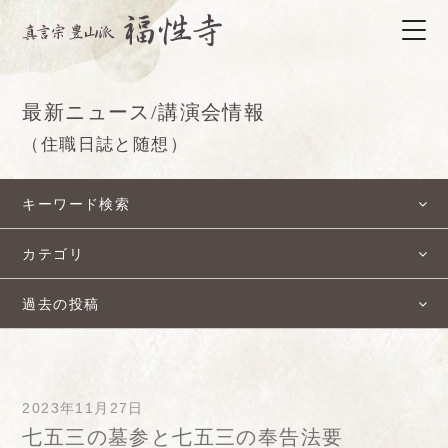
最新ニュース/講演会情報
（住職日誌と随想）
キーワード検索
カテゴリ
過去の投稿
2023年11月27日
七五三の墓参と七五三の奉告法要