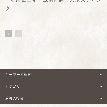
「堀船郷土史平成増補版」のポスティン
グ
1
2
キーワード検索
カテゴリ
過去の投稿