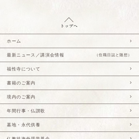
ホーム
最新ニュース／講演会情報
（住職日誌と随想）
福性寺について
書籍のご案内
境内のご案内
年間行事・仏讃歌
墓地・永代供養
仏教徒海外奨学基金