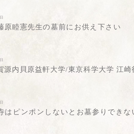
1日
藤原睦憲先生の墓前にお供え下さい
0日
賀源内貝原益軒大学/東京科学大学 江崎
9日
寺はピンポンしないとお墓参りできな