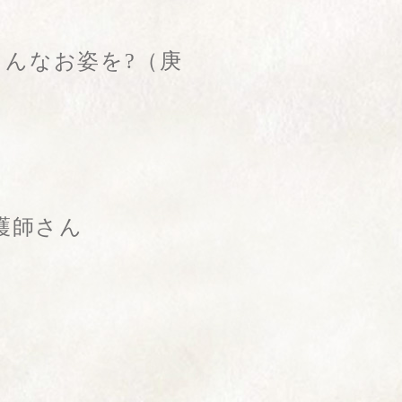
んなお姿を?（庚
護師さん