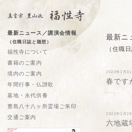
最新ニュース／講演会情報
最新ニ
（住職日誌と随想）
（住職日
福性寺について
書籍のご案内
2023年1月3
境内のご案内
春です
年間行事・仏讃歌
墓地・永代供養
豊島八十八ヶ所霊場ご朱印
2023年1月2
交通ご案内
六地蔵