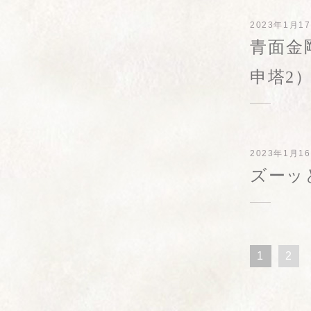
2023年1月1
青面金
申塔2
2023年1月1
ズーッ
1
2