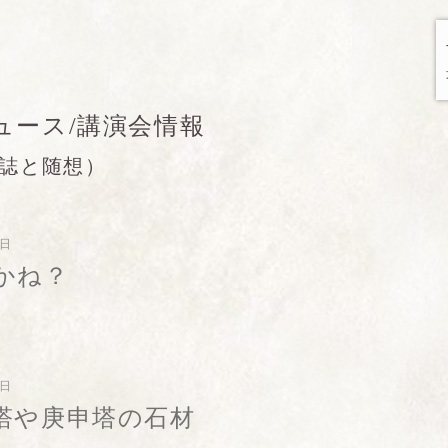
ュース/講演会情報
誌と随想）
1日
かね？
8日
塔や庚申塔の石材