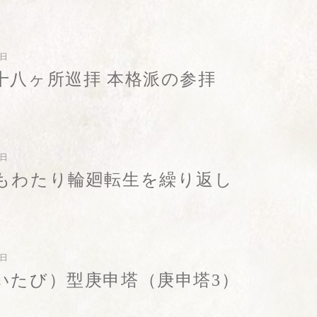
5日
十八ヶ所巡拝 本格派の参拝
3日
もわたり輪廻転生を繰り返し
2日
いたび）型庚申塔（庚申塔3）