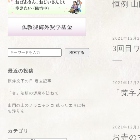
恒例 
2021年12月
3回目
検索する
最近の投稿
原爆投下の日 過去記事
2021年12月
「梵字
「誉」法類の源泉を訪ねて
山門の上のノラニャンコ 残ったエサは持
ち帰りを
2021年12月
カテゴリ
お寺の