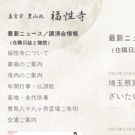
最新ニュース／講演会情報
最新ニ
（住職日誌と随想）
（住職日
福性寺について
書籍のご案内
2021年12月
境内のご案内
埼玉県
年間行事・仏讃歌
ざいた
墓地・永代供養
豊島八十八ヶ所霊場ご朱印
交通ご案内
2021年12月