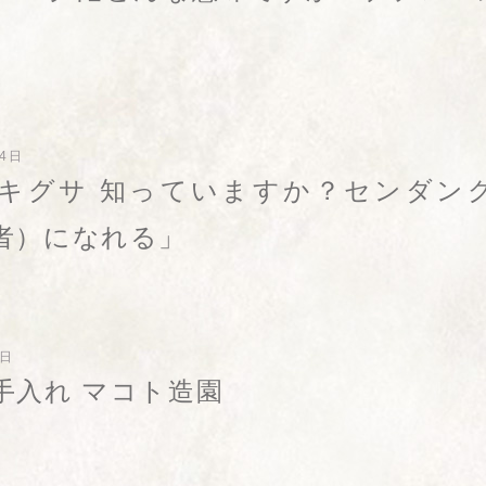
14日
キグサ 知っていますか？センダン
者）になれる」
9日
手入れ マコト造園