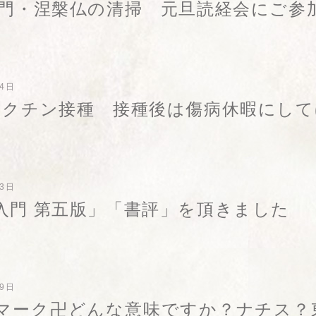
山門・涅槃仏の清掃 元旦読経会にご参
24日
ワクチン接種 接種後は傷病休暇にし
23日
入門 第五版」「書評」を頂きました
19日
マーク卍どんな意味ですか？ナチス？