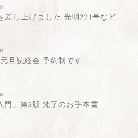
6日
を差し上げました 光明221号など
2日
年元旦読経会 予約制です
1日
入門」第5版 梵字のお手本書