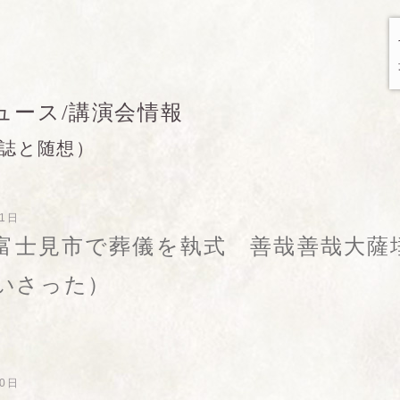
ュース/講演会情報
誌と随想）
31日
富士見市で葬儀を執式 善哉善哉大薩
いさった）
30日