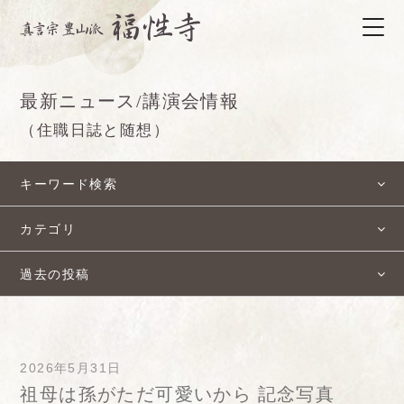
最新ニュース/講演会情報
（住職日誌と随想）
キーワード検索
カテゴリ
過去の投稿
2026年5月31日
祖母は孫がただ可愛いから 記念写真