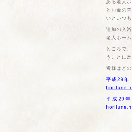
ある老人
とお金の
いといつ
追加の入
老人ホーム
ところで
うことに
皆様はど
平成29年
horifune.n
平成29
horifune.n