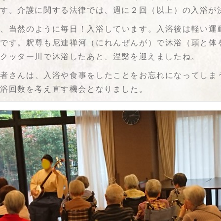
です。介護に関する法律では、週に２回（以上）の入浴が
は、当然のように毎日！入浴しています。入浴後は軽い運
いです。釈尊も尼連禅河（にれんぜんが）で沐浴（頭と体
カクッター川で沐浴したあと、涅槃を迎えましたね。
患者さんは、入浴や食事をしたことをお忘れになってしま
入浴回数を考え直す機会となりました。