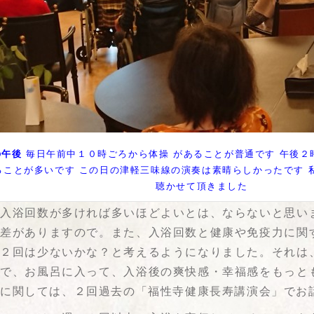
の午後
毎日午前中１０時ごろから体操 があることが普通です 午後２
ることが多いです この日の津軽三味線の演奏は素晴らしかったです 
聴かせて頂きました
、入浴回数が多ければ多いほどよいとは、ならないと思い
人差がありますので。また、入浴回数と健康や免疫力に関
週２回は少ないかな？と考えるようになりました。それは
囲で、お風呂に入って、入浴後の爽快感・幸福感をもっと
浴に関しては、２回過去の「福性寺健康長寿講演会」でお