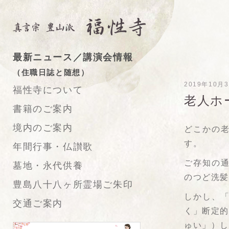
最新ニュース／講演会情報
（住職日誌と随想）
2019年10月
福性寺について
老人ホ
書籍のご案内
境内のご案内
どこかの
す。
年間行事・仏讃歌
ご存知の
墓地・永代供養
のつど洗
豊島八十八ヶ所霊場ご朱印
しかし、
交通ご案内
く」断定
ゅい」）