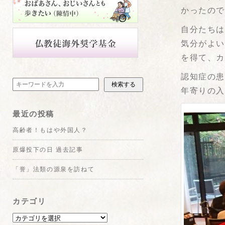
かったの
自分たち
気分がよ
を得て、
認知症の
検索する
年寄りの
最近の投稿
高齢者！もはや外国人？
原爆投下の日 過去記事
「誉」法類の源泉を訪ねて
カテゴリ