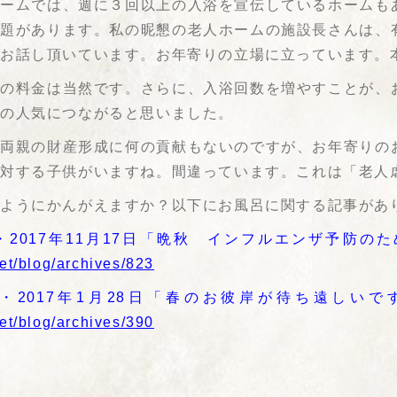
ホームでは、週に３回以上の入浴を宣伝しているホームも
問題があります。私の昵懇の老人ホームの施設長さんは、
もお話し頂いています。お年寄りの立場に立っています。
浴の料金は当然です。さらに、入浴回数を増やすことが、
の人気につながると思いました。
、両親の財産形成に何の貢献もないのですが、お年寄りの
反対する子供がいますね。間違っています。これは「老人
のようにかんがえますか？以下にお風呂に関する記事があ
・2017年11月17日「晩秋 インフルエンザ予防の
et/blog/archives/823
年・2017年1月28日「春のお彼岸が待ち遠しい
et/blog/archives/390