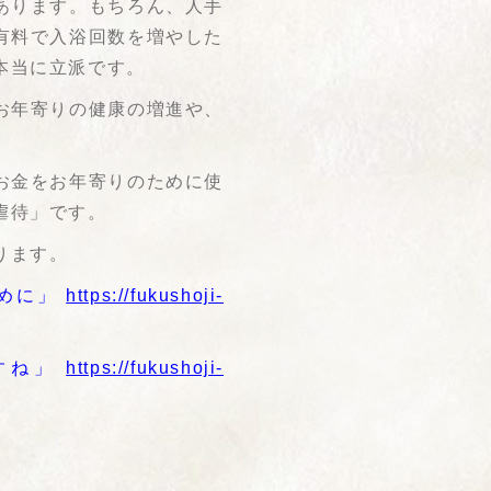
あります。もちろん、人手
有料で入浴回数を増やした
本当に立派です。
お年寄りの健康の増進や、
お金をお年寄りのために使
虐待」です。
ります。
ために」
https://fukushoji-
ですね」
https://fukushoji-