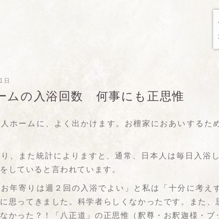
31日
ームの入浴回数 何事にも正思惟
老人ホームに、よく出かけます。お檀家におあいするた
通り、また統計によりますと、通常、日本人は毎日入浴し
髪をしていると言われています。
「お年寄りは週２回の入浴でよい」と私は「十分に考え
的に思ってきました。科学者らしくなかったです。また、
しなかった？！「八正道」の正思惟（釈尊・お釈迦様・ブ