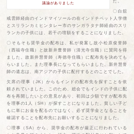
た。
議論がありました
〇白舘
戒雲師経由のインドマイソールの在インドチベット人学僧
とスリランカミヒンタレー市のサンガラタナ師経由のスリ
ランカの子供には、若干の増額をすることになりました。
〇そもそも奨学金の配布は、私が発案し故小松原俊誉師
（西福寺住職）と故新井豊誉師（清光寺住職）に賛同を得
ました。故新井慧誉師（寿徳寺住職）に配布先を決めても
らいました。また理事長になってもらいました。新井慧誉
師の遺志は、南アジアの子供に配付するとのことでした。
欠席の理事（JK）からもインドの配布先を探すことを依
頼されていました。このため、総会でもインドの子供に配
布を再開したいとの意見があり、初回は少額ですが配布先
を理事の1人（SH）が探すことになりました。貧しい子ど
もに単にお金を配るのではなく、必ず奨学金となることを
確認することを配布先にお願いすることになりました。
〇理事（SA）から、奨学金の配布が厳正に行われている