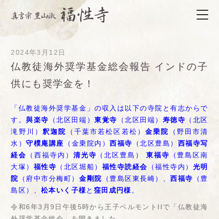
2024年3月12日
仏教徒海外奨学基金総会報告 インドの子
供にも奨学金を！
「仏教徒海外奨学基金」の収入は以下の寺院と有志からで
す。
與楽寺
（北区田端）
東覚寺
（北区田端）
寿徳寺
（北区
滝野川）
釈迦院
（千葉市若松区若松）
金乗院
（野田市清
水）
守樸庵講座
（金乗院内）
西福寺
（北区豊島）
西福寺写
経会
（西福寺内）
清光寺
（北区豊島）
東福寺
（豊島区南
大塚）
福性寺
（北区堀船）
福性寺読経会
（福性寺内）
光明
院
（府中市分梅町）
金剛院
（豊島区東長崎）、
西福寺
（豊
島区）、
松本いく子様
と
窪田成円様
。
令和6年3月9日午後5時から王子ベルモントIIで「仏教徒海
外奨学基金総会」を開きました。