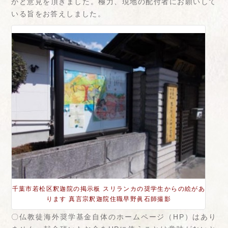
かと意見を頂きました。極力、現地の配付者にお願いして
いる旨をお答えしました。
千葉市若松区釈迦院の掲示板 スリランカの奨学生からの絵があ
ります 真言宗釈迦院住職早野眞石師撮影
〇仏教徒海外奨学基金自体のホームページ（HP）はあり