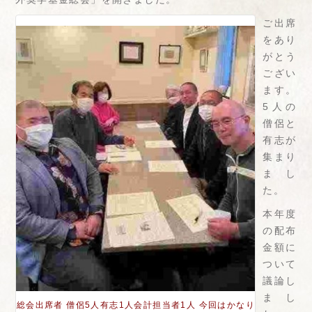
ご出席
をあり
がとう
ござい
ます。
5人の
僧侶と
有志が
集まり
まし
た。
本年度
の配布
金額に
ついて
議論し
まし
総会出席者 僧侶5人有志1人会計担当者1人 今回はかなり