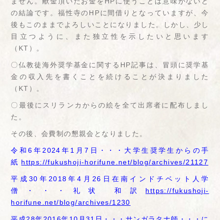
ません。献金頂いたお金をHPに使うことは意味がないと
の結論です。福性寺のHPに間借りとなっていますが、今
後もこのままでよろしいことになりました。しかし、少し
目立つように、また独立性を示したいと思います
（KT）。
〇仏教徒海外奨学基金に関するHP記事は、冒頭に奨学基
金の収入先を書くことを続けることが決まりました
（KT）。
〇最後にスリランカからの絵を全て出席者に配布しまし
た。
その後、会費制の懇親会となりました。
令和6年2024年1月7日・・・大学生奨学生からの手
紙
https://fukushoji-horifune.net/blog/archives/21127
平成30年2018年4月26日在南インドチベット人学
僧・・・礼状 和訳
https://fukushoji-
horifune.net/blog/archives/1230
平成28年2016年10月31日・・・サンガラタナ師・・・に